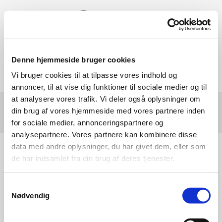
Denne hjemmeside bruger cookies
Vi bruger cookies til at tilpasse vores indhold og
annoncer, til at vise dig funktioner til sociale medier og til
at analysere vores trafik. Vi deler også oplysninger om
din brug af vores hjemmeside med vores partnere inden
for sociale medier, annonceringspartnere og
analysepartnere. Vores partnere kan kombinere disse
data med andre oplysninger, du har givet dem, eller som
Bramming Rideklub
de har indsamlet fra din brug af deres tjenester.
Fiskerivej 5B
6740 Bramming
Samtykkevalg
CVR: 35075895
Nødvendig